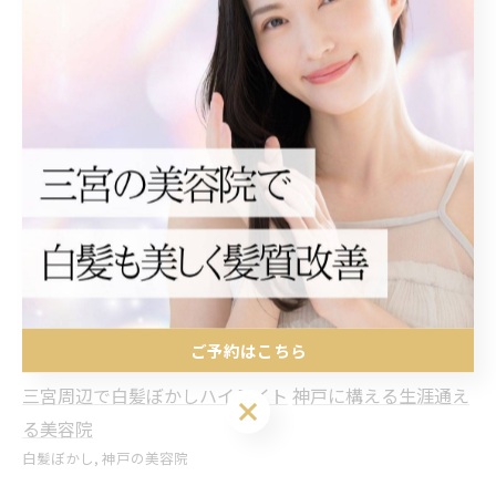
Soellに来る時間が皆様の毎日を、少し誇らしくする存在
でありますように。
そして、お店としても更に成長していけるように。
改めて本年もどうぞよろしくお願いいたします🙇‍♂️
#脱白髪染め神戸 #三宮美容室 #白髪ぼかし #神戸の美容
院
#白髪ぼかし神戸
ご予約はこちら
三宮周辺で白髪ぼかしハイライト
神戸に構える生涯通え
ご予約はこちら
る美容院
白髪ぼかし
神戸の美容院