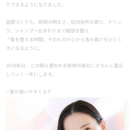
りできるようになりました。
空間づくりも、照明の明るさ、店内各所の香り、ドリン
ク、シャンプー台まわりまで細部を整え
「髪を整える時間」そのものが心から落ち着けるひとと
きになるように。
2026年は、この積み重ねをお客様の毎日にきちんと還元
していく一年にします。
✅髪が扱いやすくなり
✅白髪やエイジングの悩みが軽くなり
✅気持ちまで少し軽くなって帰れる場所であり続けられ
るように。