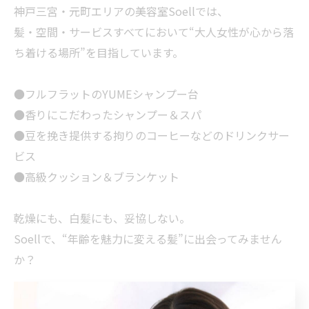
神戸三宮・元町エリアの美容室Soellでは、
髪・空間・サービスすべてにおいて“大人女性が心から落
ち着ける場所”を目指しています。
●フルフラットのYUMEシャンプー台
●香りにこだわったシャンプー＆スパ
●豆を挽き提供する拘りのコーヒーなどのドリンクサー
ビス
●高級クッション＆ブランケット
乾燥にも、白髪にも、妥協しない。
Soellで、“年齢を魅力に変える髪”に出会ってみません
か？
白髪が気になり始めた30代～40代の方や、自然に美しく