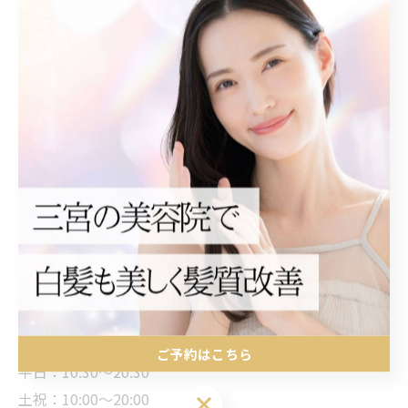
年齢を重ねたい50代女性の方へ。
Soellの脱白髪染め×白髪ぼかし×髪質改善で
【ツヤ・立体感・似合わせ】をすべて叶えましょう。
【Soell - ソエル】
〒650-0012 兵庫県神戸市中央区北長狭通3-1-13 遠藤ビ
ル3F
（三宮駅徒歩約5分／元町駅徒歩約3分）
「unico」さんのある通り沿い3階／「グラスファクトリ
ー」向かいのビルです。
【営業時間】
ご予約はこちら
平日：10:30～20:30
土祝：10:00～20:00
ご予約はこちら