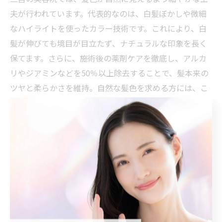
夫が行われています。代表的なのは、白髪ぼかしや微細
なハイライトを使ったカラー技術です。これにより、白
髪が伸びても境目が目立たず、ナチュラルな印象を長く
保てます。さらに、施術後の薬剤ケアを徹底し、アルカ
リやジアミンなどを50％以上除去することで、髪本来の
ツヤと柔らかさを維持。自然な髪色を求める方には、こ
うした最新技術を取り入れた美容院選びが重要です。
髪質や悩みに合う施術方法を美容院で相談
髪質や悩みに合わせた施術方法を選ぶことは、美しい仕
上がりと健康な髪を両立するために欠かせません。神戸
三宮駅周辺の美容院では、カウンセリングを重視し、そ
れぞれの髪質や頭皮の状態に応じて薬剤やケア方法を選
定します。特に、白髪染めや縮毛矯正といったダメージ