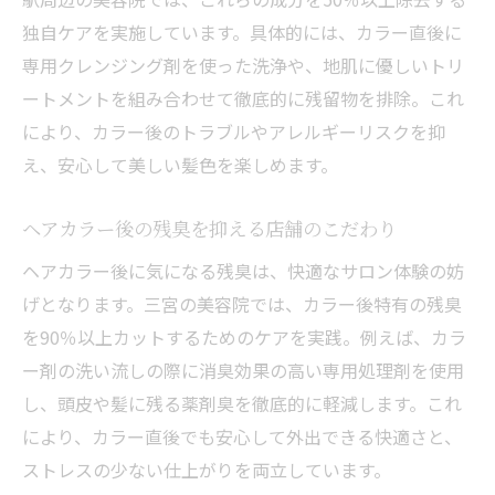
夫
独自ケアを実施しています。具体的には、カラー直後に
髪質や悩みに合う施術方法を美容院で相談
専用クレンジング剤を使った洗浄や、地肌に優しいトリ
最新技術で健康な髪を保つカラー体験の実
ートメントを組み合わせて徹底的に残留物を排除。これ
際
により、カラー後のトラブルやアレルギーリスクを抑
え、安心して美しい髪色を楽しめます。
薬剤除去にこだわる美容院の魅力を徹底解説
アルカリやジアミンを50%以上除去する理
ヘアカラー後の残臭を抑える店舗のこだわり
由
ヘアカラー後に気になる残臭は、快適なサロン体験の妨
美容院が実施する薬剤ケアの工程を詳しく
げとなります。三宮の美容院では、カラー後特有の残臭
紹介
を90％以上カットするためのケアを実践。例えば、カラ
過酸化水素除去で頭皮・髪の負担を大幅軽
ー剤の洗い流しの際に消臭効果の高い専用処理剤を使用
減
し、頭皮や髪に残る薬剤臭を徹底的に軽減します。これ
薬剤残留を防ぐことで叶う美髪と健康の両
により、カラー直後でも安心して外出できる快適さと、
立
ストレスの少ない仕上がりを両立しています。
三宮の専門店でしかできない徹底ケアの実