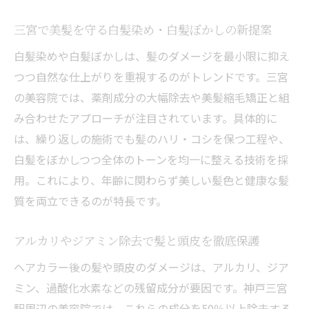
カラー専門店と一般美容院のケアの違いを
三宮で美髪を守る白髪染め・白髪ぼかしの新提案
解説
白髪染めや白髪ぼかしは、髪のダメージを最小限に抑え
頭皮と髪を守る過酸化水素の除去技術に注
つつ自然な仕上がりを重視するのがトレンドです。三宮
目
の美容院では、薬剤成分の大幅除去や美髪縮毛矯正と組
カラー後の残臭カットが満足度に与える影
み合わせたアプローチが注目されています。具体的に
響
は、繰り返しの施術でも髪のハリ・コシを保つ工程や、
白髪ぼかしや美髪縮毛矯正に注目が集まる理由
白髪をぼかしつつ全体のトーンを均一に整える技術を採
美容院で白髪ぼかしが人気の理由と効果と
用。これにより、年齢に関わらず美しい髪色と健康な髪
は
質を両立できるのが特長です。
美髪縮毛矯正で叶うダメージレスなヘアカ
ラー
アルカリやジアミン除去で髪と頭皮を徹底保護
白髪染めと併用できる新しいケア技術を紹
ヘアカラー後の髪や頭皮のダメージは、アルカリ、ジア
介
ミン、過酸化水素などの残留成分が要因です。神戸三宮
三宮の美容院発・自然な髪色の作り方の工
駅周辺の美容院では、これらの成分を50％以上除去する