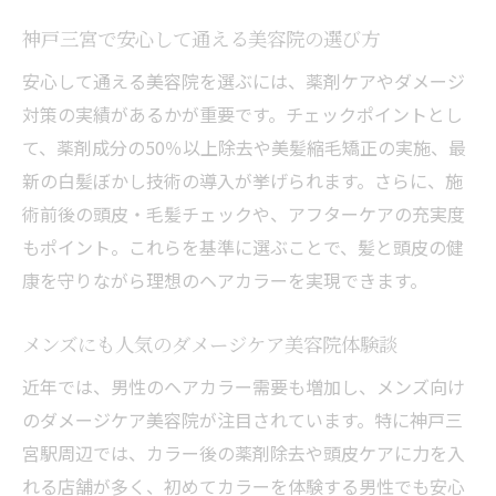
例
神戸三宮で安心して通える美容院の選び方
安心して通える薬剤ケア重視の美容院の選
安心して通える美容院を選ぶには、薬剤ケアやダメージ
び方
対策の実績があるかが重要です。チェックポイントとし
ヘアカラー後の残臭ケアで快適な毎日を手に入
て、薬剤成分の50％以上除去や美髪縮毛矯正の実施、最
れる
新の白髪ぼかし技術の導入が挙げられます。さらに、施
美容院で実践される残臭カットの最新技術
術前後の頭皮・毛髪チェックや、アフターケアの充実度
カラー後の悩みを軽減する髪と頭皮への配
もポイント。これらを基準に選ぶことで、髪と頭皮の健
慮
康を守りながら理想のヘアカラーを実現できます。
三宮で人気の残臭対策サロンの特徴を紹介
メンズにも人気のダメージケア美容院体験談
快適なヘアライフを導く美容院のこだわり
ケア
近年では、男性のヘアカラー需要も増加し、メンズ向け
のダメージケア美容院が注目されています。特に神戸三
薬剤ケアで仕上がりと香りの満足度を両立
宮駅周辺では、カラー後の薬剤除去や頭皮ケアに力を入
メンズにも好評な残臭対策美容院の選び方
れる店舗が多く、初めてカラーを体験する男性でも安心