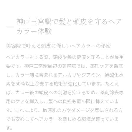
アルカリやジアミン除去で髪と頭皮を徹底
保護
神戸三宮駅で髪と頭皮を守るヘア
ヘアカラー後の残臭を抑える店舗のこだわ
カラー体験
り
神戸三宮で安心して通える美容院の選び方
美容院で叶える頭皮に優しいヘアカラーの秘密
メンズにも人気のダメージケア美容院体験
ヘアカラーをする際、頭皮や髪の健康を守ることが最重
談
要です。神戸三宮駅周辺の美容院では、薬剤ケアを徹底
美容院選びで重視すべきダメージケアの新常識
し、カラー剤に含まれるアルカリやジアミン、過酸化水
美容院が実践する薬剤ケアと髪へのやさし
素を50％以上除去する施術が進化しています。たとえ
さ
ば、カラー後の頭皮への刺激を抑えるため、薬剤除去専
ヘアカラー時に必須のアルカリ・ジアミン
用のケアを導入し、髪への負担も最小限に抑えていま
対策
す。これにより、敏感肌の方やダメージを気にされる方
白髪染めでも髪質改善できる施術の特徴と
でも安心してヘアカラーを楽しめる環境が整っていま
は
す。