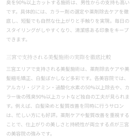
臭を90%以上カットする施術は、男性からの支持も高い
です。具体的には、カラー剤の選定や薬剤除去ケアを徹
底し、短髪でも自然な仕上がりと手触りを実現。毎日の
スタイリングがしやすくなり、清潔感ある印象をキープ
できます。
三宮で支持される美髪施術の実際を徹底比較
三宮エリアで支持される美髪施術は、薬剤除去ケアや美
髪縮毛矯正、白髪ぼかしなど多彩です。各美容院では、
アルカリ・ジアミン・過酸化水素の50%以上除去や、カ
ラー後の残臭90%以上カットなど独自の工夫が見られま
す。例えば、白髪染めと髪質改善を同時に行うサロン
は、忙しい方にも好評。薬剤ケアや髪質改善を重視する
ことで、仕上がりの美しさと持続性が両立する点が三宮
の美容院の強みです。