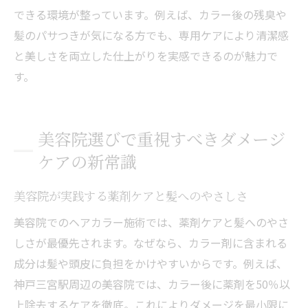
美しい髪色と健康な髪を両立する施術とは
できる環境が整っています。例えば、カラー後の残臭や
美容院で叶えるダメージレスなヘアカラー
髪のパサつきが気になる方でも、専用ケアにより清潔感
体験
と美しさを両立した仕上がりを実感できるのが魅力で
白髪染めも髪質改善も叶う施術ポイントを
す。
解説
トレンドの美髪縮毛矯正で鮮やかな髪色を
実現
美容院選びで重視すべきダメージ
薬剤除去ケアで色持ち・手触りもアップす
ケアの新常識
る理由
美容院が実践する薬剤ケアと髪へのやさしさ
男性も満足できる髪質ケアメニューの特徴
美容院でのヘアカラー施術では、薬剤ケアと髪へのやさ
三宮で支持される美髪施術の実際を徹底比
しさが最優先されます。なぜなら、カラー剤に含まれる
較
成分は髪や頭皮に負担をかけやすいからです。例えば、
三宮駅周辺で自分に合う美容院を選ぶコツ
神戸三宮駅周辺の美容院では、カラー後に薬剤を50％以
美容院選びはダメージケアとカラーの質が
上除去するケアを徹底。これによりダメージを最小限に