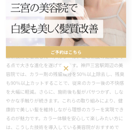
リスクの高い施術には、アルカリ・ジアミン・過酸化水
素を50％以上除去するケアを取り入れ、負担を最小限に
抑えています。自分に合ったケアを提案してもらうこと
で、安心して理想のヘアカラーを楽しめます。
最新技術で健康な髪を保つカラー体験の実際
ご予約はこちら
最新技術を駆使したヘアカラーは、髪と頭皮の健康を守
る点で大きな進化を遂げています。神戸三宮駅周辺の美
ご予約はこちら
容院では、カラー剤の残留成分を50％以上除去し、残臭
も90％以上カットすることで、従来のカラー後の不快感
を大幅に軽減。さらに、施術後も髪がパサつかず、しな
やかな手触りが続きます。これらの取り組みにより、健
康的で美しい髪を維持しながら理想のカラーを実現でき
るのが魅力です。カラー体験を安心して楽しみたい方に
は、こうした技術を導入している美容院がおすすめで