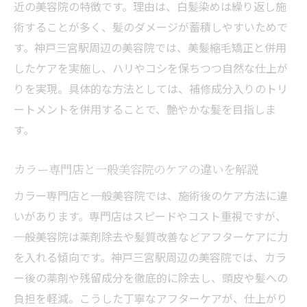
三宮で注目の白髪ぼかし＆薬剤除去の実力
近の美容院の特徴です。理由は、白髪染めは繰り返し施
とは
術することが多く、髪のダメージが蓄積しやすいためで
す。神戸三宮駅周辺の美容院では、美髪縮毛矯正と併用
美髪縮毛矯正とヘアカラーの融合で理想を
したケアを実施し、ハリやコシを保ちつつ自然な仕上が
実現
りを実現。具体的な方法としては、補修成分入りのトリ
ヘアカラー後の残臭カットがもたらす快適
ートメントを併用することで、艶やかな髪を目指しま
さ
す。
頭皮・髪を守る美容院選びの重要チェック
項目
カラー専門店と一般美容院のケアの違いを解説
健康で美しい髪色を保つための施術総まと
カラー専門店と一般美容院では、施術後のケア方法に違
め
いがあります。専門店はスピードやコスト重視ですが、
一般美容院は薬剤除去や髪質改善などアフターケアに力
を入れる傾向です。神戸三宮駅周辺の美容院では、カラ
ー後の薬剤や残留成分を徹底的に除去し、頭皮や髪への
負担を軽減。こうした丁寧なアフターケアが、仕上がり