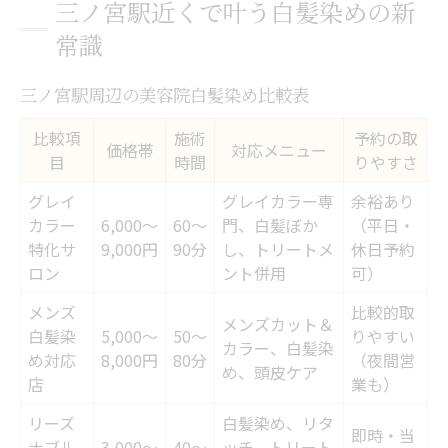
三ノ宮駅近くで叶う白髪染めの新
自然な白髪染めが得意な美容院リスト
常識
仕上がり重視で美容院を選ぶポイント
三ノ宮駅周辺の美容院白髪染め比較表
美容院選びで失敗しないコツとは
ナチュラルな髪色を叶える美容院の技術
比較項
施術
予約の取
価格帯
対応メニュー
目
時間
りやすさ
口コミで評判の美容院白髪染め体験
白髪染めとヘアカラーの違いを徹底比較
グレイ
グレイカラー専
余裕あり
カラー
6,000〜
60〜
門、白髪ぼか
（平日・
白髪染めとヘアカラーの違い比較表
特化サ
9,000円
90分
し、トリートメ
休日予約
美容院で選ぶカラー方法の特徴
ロン
ント併用
可）
白髪染め専用美容院のメリットとは
メンズ
比較的取
メンズカット＆
白髪染
自分に合う美容院の選び方ガイド
5,000〜
50〜
りやすい
カラー、白髪染
め対応
8,000円
80分
（夜間営
白髪染めとカラーの仕上がりの違い
め、頭皮ケア
店
業も）
メンズ白髪染めにも強い美容院の特徴とは
リーズ
白髪染め、リタ
即時・当
メンズ向け美容院白髪染めサービス一覧
ナブル
3,000〜
40〜
ッチ、トリート