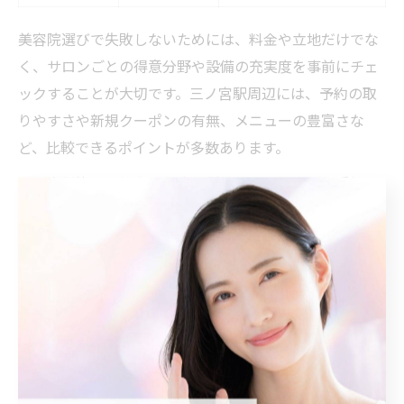
美容院選びで失敗しないためには、料金や立地だけでな
く、サロンごとの得意分野や設備の充実度を事前にチェ
ックすることが大切です。三ノ宮駅周辺には、予約の取
りやすさや新規クーポンの有無、メニューの豊富さな
ど、比較できるポイントが多数あります。
特に白髪染めの場合、頭皮や髪のダメージケアを重視す
るか、自然な色味を重視するかで選ぶべきサロンが異な
ります。事前にカウンセリング内容や施術の流れを確認
し、納得できるサロン選びを心がけましょう。また、ヘ
アサロンの口コミや人気ランキングも有効な参考材料と
なります。
ナチュラルな髪色を叶える美容院の技術