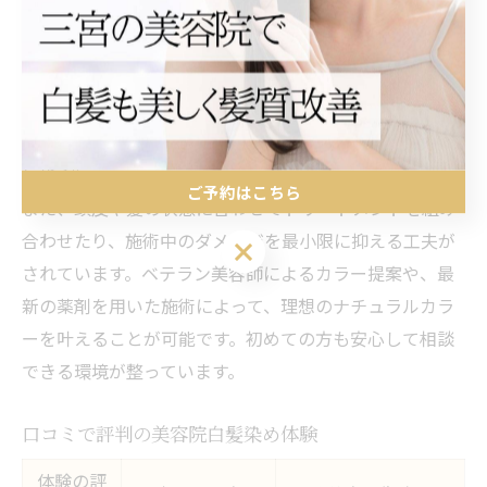
ナチュラルな髪色を実現するためには、高度なカラー技
術と髪質改善の知識が欠かせません。三ノ宮駅周辺の美
容院では、グレイカラーや白髪ぼかしといった施術で、
自然なグラデーションや透明感を演出しています。これ
により、白髪が目立ちにくく、若々しい印象をキープで
きます。
ご予約はこちら
また、頭皮や髪の状態に合わせてトリートメントを組み
合わせたり、施術中のダメージを最小限に抑える工夫が
ご予約はこちら
されています。ベテラン美容師によるカラー提案や、最
新の薬剤を用いた施術によって、理想のナチュラルカラ
ーを叶えることが可能です。初めての方も安心して相談
できる環境が整っています。
口コミで評判の美容院白髪染め体験
体験の評