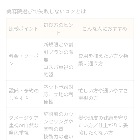
美容院選びで失敗しないコツとは
選び方のヒン
比較ポイント
こんな人におすすめ
ト
新規限定や割
引プランの有
料金・クーポ
費用を抑えたい方や頻
無
ン
繁に通う方
コスパ重視の
確認
ネット予約対
設備・予約の
忙しい方や通いやすさ
応、立地の利
しやすさ
重視の方
便性
施術前のカウ
ダメージケア
髪や頭皮の健康を守り
ンセリングや
重視or自然な
たい方／仕上がりに妥
薬剤の質
発色重視
協したくない方
技術力の違い