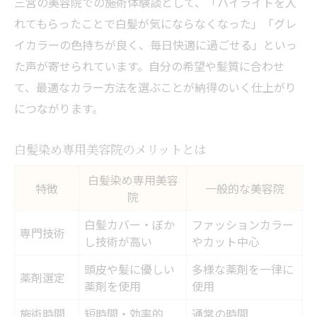
三宮の美容院での施術体験談として、「ハイライトを入
れてもらったことで白髪が気にならなくなった」「グレ
イカラーの色持ちが良く、毎日快適に過ごせる」といっ
た声が寄せられています。自分の希望や髪質に合わせ
て、最適なカラー方法を選ぶことが納得のいく仕上がり
につながります。
白髪染め専用美容院のメリットとは
白髪染め専用美容
特徴
一般的な美容院
院
白髪カバー・ぼか
ファッションカラー
専門技術
し技術が高い
やカット中心
頭皮や髪に優しい
多様な薬剤を一律に
薬剤選定
薬剤を使用
使用
施術時間
短時間・効率的
通常の時間