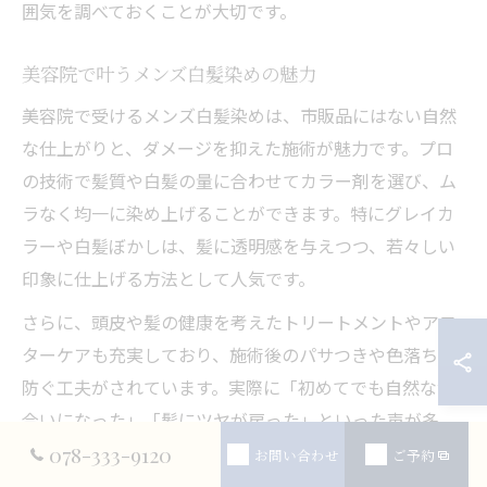
囲気を調べておくことが大切です。
美容院で叶うメンズ白髪染めの魅力
美容院で受けるメンズ白髪染めは、市販品にはない自然
な仕上がりと、ダメージを抑えた施術が魅力です。プロ
の技術で髪質や白髪の量に合わせてカラー剤を選び、ム
ラなく均一に染め上げることができます。特にグレイカ
ラーや白髪ぼかしは、髪に透明感を与えつつ、若々しい
印象に仕上げる方法として人気です。
さらに、頭皮や髪の健康を考えたトリートメントやアフ
ターケアも充実しており、施術後のパサつきや色落ちを
防ぐ工夫がされています。実際に「初めてでも自然な色
合いになった」「髪にツヤが戻った」といった声が多
く、長く通える美容院作りに力を入れている店舗が多い
078-333-9120
お問い合わせ
ご予約
点も特徴です。