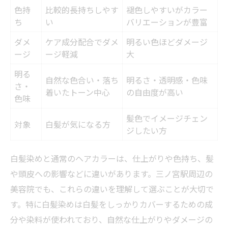
色持
比較的長持ちしやす
褪色しやすいがカラー
ち
い
バリエーションが豊富
ダメ
ケア成分配合でダメ
明るい色ほどダメージ
ージ
ージ軽減
大
明る
自然な色合い・落ち
明るさ・透明感・色味
さ・
着いたトーン中心
の自由度が高い
色味
髪色でイメージチェン
対象
白髪が気になる方
ジしたい方
白髪染めと通常のヘアカラーは、仕上がりや色持ち、髪
や頭皮への影響などに違いがあります。三ノ宮駅周辺の
美容院でも、これらの違いを理解して選ぶことが大切で
す。特に白髪染めは白髪をしっかりカバーするための成
分や染料が使われており、自然な仕上がりやダメージの