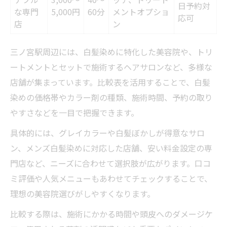
日予約対
な専門
5,000円
60分
メントオプショ
男性に人気の美容院選びのコツ
応可
店
ン
美容院で叶うメンズ白髪染めの魅力
三ノ宮駅で男性も通いやすい美容院
三ノ宮駅周辺には、白髪染めに特化した美容院や、トリ
美容院でのメンズ白髪ぼかし体験談
ートメントとセットで施術するヘアサロンなど、多様な
白髪ぼかしが得意な美容院で若々しい印象へ
店舗が集まっています。比較表を活用することで、白髪
染めの価格帯やカラー剤の種類、施術時間、予約の取り
白髪ぼかしが得意な美容院比較表
やすさなどを一目で把握できます。
若々しさを演出する美容院の技術力
具体的には、グレイカラーや白髪ぼかしが得意なサロ
美容院で叶う自然な白髪カバー方法
ン、メンズ白髪染めに対応した店舗、安い料金設定の専
美容院選びで印象チェンジを実現
門店など、ニーズに合わせて選択肢が広がります。口コ
白髪ぼかし体験者が語る美容院の魅力
ミ評価や人気メニューもあわせてチェックすることで、
なぜ三ノ宮駅周辺は白髪染めが人気なのか
理想の美容院選びがしやすくなります。
三ノ宮駅周辺美容院白髪染め人気の理由一
比較する際は、施術にかかる時間や頭皮へのダメージケ
覧