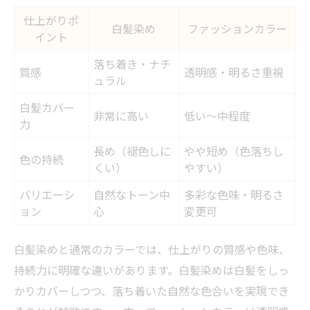
仕上がりポ
白髪染め
ファッションカラー
イント
落ち着き・ナチ
質感
透明感・明るさ重視
ュラル
白髪カバー
非常に高い
低い～中程度
力
長め（褪色しに
やや短め（色落ちし
色の持続
くい）
やすい）
バリエーシ
自然なトーン中
多彩な色味・明るさ
ョン
心
変更可
白髪染めと通常のカラーでは、仕上がりの質感や色味、
持続力に明確な違いがあります。白髪染めは白髪をしっ
かりカバーしつつ、落ち着いた自然な色合いを実現でき