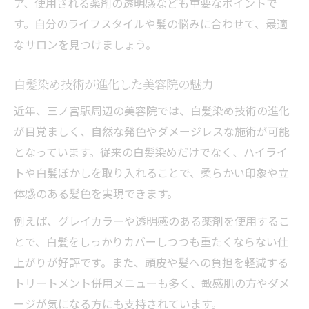
ア、使用される薬剤の透明感なども重要なポイントで
アクセス抜群な美容院が多い理由
す。自分のライフスタイルや髪の悩みに合わせて、最適
美容院の白髪染め技術が選ばれる背景
なサロンを見つけましょう。
口コミで広がる美容院白髪染めの評判
美容院で体感できる独自のサービス
白髪染め技術が進化した美容院の魅力
近年、三ノ宮駅周辺の美容院では、白髪染め技術の進化
が目覚ましく、自然な発色やダメージレスな施術が可能
となっています。従来の白髪染めだけでなく、ハイライ
トや白髪ぼかしを取り入れることで、柔らかい印象や立
体感のある髪色を実現できます。
例えば、グレイカラーや透明感のある薬剤を使用するこ
とで、白髪をしっかりカバーしつつも重たくならない仕
上がりが好評です。また、頭皮や髪への負担を軽減する
トリートメント併用メニューも多く、敏感肌の方やダメ
ージが気になる方にも支持されています。