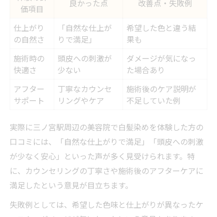
良かった点
改善点・失敗例
価項目
仕上がり
「自然な仕上が
希望した色と違う結
の自然さ
りで満足」
果も
施術時の
頭皮への刺激が
ダメージが気になっ
快適さ
少ない
た場合あり
アフター
丁寧なカウンセ
施術後のケア説明が
サポート
リングやケア
不足していた例
実際に三ノ宮駅周辺の美容院で白髪染めを体験した方の
口コミには、「自然な仕上がりで満足」「頭皮への刺激
が少なく安心」といった声が多く見受けられます。特
に、カウンセリングの丁寧さや施術後のアフターケアに
満足したという意見が目立ちます。
失敗例としては、希望した色味と仕上がりが異なったケ