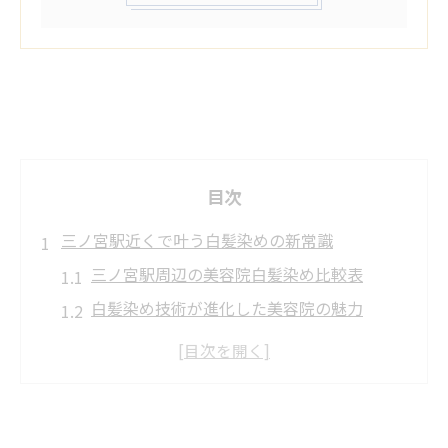
目次
三ノ宮駅近くで叶う白髪染めの新常識
三ノ宮駅周辺の美容院白髪染め比較表
白髪染め技術が進化した美容院の魅力
美容院で叶う自然な仕上がりの秘訣
三ノ宮駅で安く白髪染めできる美容院選び
美容院で白髪ぼかしを体験するメリット
自然な仕上がりを求めるなら美容院選びが鍵