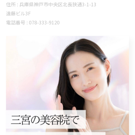
住所 :
兵庫県神戸市中央区北長狭通3-1-13
遠藤ビル3F
電話番号 :
078-333-9120
三宮周辺で白髪ぼかしハイライト
--------------------------------------------------------------------
--
白髪ぼかし
< 前のページ
一覧に戻る
次のページ >
関連タグ