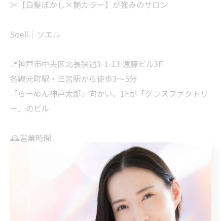
✂️【白髪ぼかし×艶カラー】が強みのサロン
Soell｜ソエル
📍神戸市中央区北長狭通3-1-13 遠藤ビル3F
各線元町駅・三宮駅から徒歩3〜5分
「らーめん神戸太郎」向かい、1Fが「グラスファクトリ
ー」のビル
🕰営業時間
平日：10:30〜20:30
土祝：10:00〜20:00
日曜：10:00〜19:00（不定休）
📩ご予約・ご相談はDMまたはプロフィールURLからお気