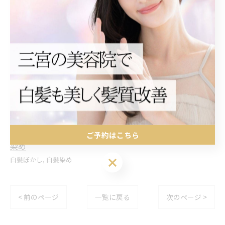
軽に
#白髪ぼかし #ラベンダーカラー #40代ヘアカラー #50代
ヘアカラー #神戸美容室 #くすみピンク #ハイトーン大
人カラー #神戸美容室#元町美容室#三宮美容院#髪質改
善カラー #白髪染めに見えない#白髪染め
三宮周辺で白髪ぼかしハイライト
三宮周辺で自然な白髪
ご予約はこちら
染め
ご予約はこちら
白髪ぼかし
白髪染め
< 前のページ
一覧に戻る
次のページ >