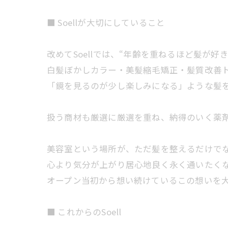
■ Soellが大切にしていること
改めてSoellでは、“年齢を重ねるほど髪が
白髪ぼかしカラー・美髪縮毛矯正・髪質改善
「鏡を見るのが少し楽しみになる」ような髪
扱う商材も厳選に厳選を重ね、納得のいく薬
美容室という場所が、ただ髪を整えるだけで
心より気分が上がり居心地良く永く通いたく
オープン当初から想い続けているこの想いを大
■ これからのSoell